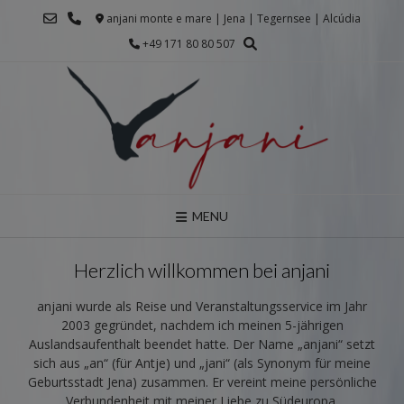
Skip
anjani monte e mare | Jena | Tegernsee | Alcúdia
to
+49 171 80 80 507
content
MENU
Herzlich willkommen bei anjani
anjani wurde als Reise und Veranstaltungsservice im Jahr
2003 gegründet, nachdem ich meinen 5-jährigen
Auslandsaufenthalt beendet hatte. Der Name „anjani“ setzt
sich aus „an“ (für Antje) und „jani“ (als Synonym für meine
Geburtsstadt Jena) zusammen. Er vereint meine persönliche
Verbundenheit mit meiner Liebe zu Südeuropa.