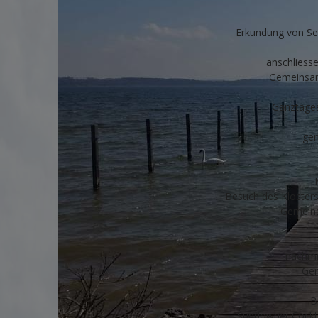
Erkundung von Se
anschliess
Gemeinsam
Ganztage
ge
Besuch des Kloster
Gemeins
nachmit
Ge
B
Sundowner Cockta