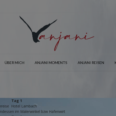
ÜBER MICH
ANJANI MOMENTS
ANJANI REISEN
Tag 1
nreise Hotel Lambach
dessen im Malerwinkel bzw Hafenwirt