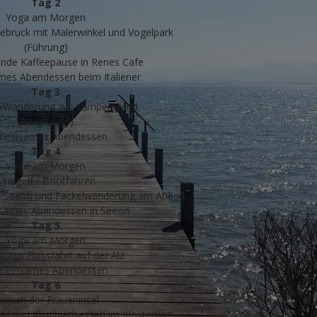
Tag 2
Yoga am Morgen
ebruck mit Malerwinkel und Vogelpark
(Führung)
ende Kaffeepause in Renes Cafe
es Abendessen beim Italiener
Tag 3
sWanderung zur Kampenwand
(Bergführer)
meinsames Abendessen
Tag 4
Yoga am Morgen
Minigolf / Bootfahren
s Seeon und Fackelwanderung am Abend
ames Abendessen in Seeon
Tag 5
Yoga am Morgen
tags Flossfahrt auf der Alz
meinsames Abendessen
Tag 6
esuch der Fraueninsel
il und Abschiedsessen im Klosterwirt