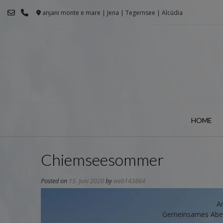
Skip
anjani monte e mare | Jena | Tegernsee | Alcúdia
to
content
HOME
Chiemseesommer
Posted on
15. Juni 2020
by
web143864
A
Gemeinsames Aben