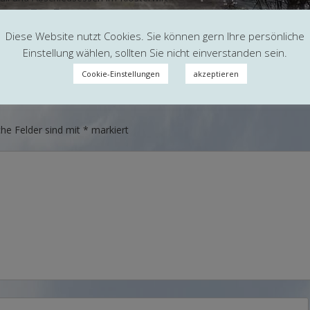
Tag 7
Abreise
Diese Website nutzt Cookies. Sie können gern Ihre persönliche
Einstellung wählen, sollten Sie nicht einverstanden sein.
Cookie-Einstellungen
akzeptieren
che Felder sind mit
*
markiert