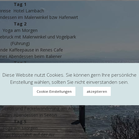
Tag 1
nreise Hotel Lambach
dessen im Malerwinkel bzw Hafenwirt
Tag 2
Yoga am Morgen
ebruck mit Malerwinkel und Vogelpark
(Führung)
ende Kaffeepause in Renes Cafe
es Abendessen beim Italiener
Tag 3
sWanderung zur Kampenwand
Diese Website nutzt Cookies. Sie können gern Ihre persönliche
(Bergführer)
Einstellung wählen, sollten Sie nicht einverstanden sein.
meinsames Abendessen
Tag 4
Cookie-Einstellungen
akzeptieren
Yoga am Morgen
Minigolf / Bootfahren
s Seeon und Fackelwanderung am Abend
ames Abendessen in Seeon
Tag 5
Yoga am Morgen
tags Flossfahrt auf der Alz