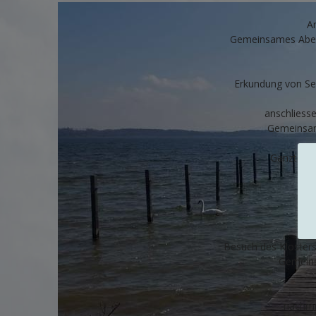
A
Gemeinsames Aben
Erkundung von Se
anschliess
Gemeinsam
Ganztage
ge
Besuch des Kloster
Gemeins
nachmit