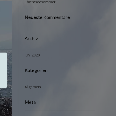
Chiemseesommer
Neueste Kommentare
Archiv
Juni 2020
Kategorien
Allgemein
Meta