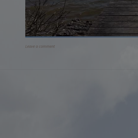
Ge
B
Sundowner Cockta
Leave a comment