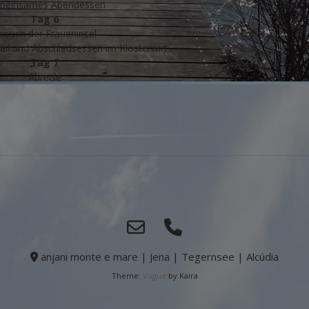
meinsames Abendessen
Tag 6
esuch der Fraueninsel
il und Abschiedsessen im Klosterwirt
Tag 7
Abreise
anjani monte e mare | Jena | Tegernsee | Alcúdia
Theme:
Vogue
by Kaira