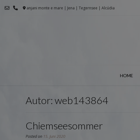
Skip
anjani monte e mare | Jena | Tegernsee | Alcúdia
to
content
HOME
Autor:
web143864
Chiemseesommer
Posted on
15. Juni 2020